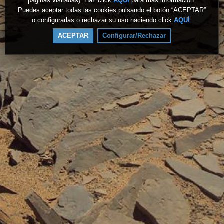
páginas visitadas). Haz click
AQUÍ
para más información.
Puedes aceptar todas las cookies pulsando el botón “ACEPTAR”
o configurarlas o rechazar su uso haciendo click
AQUÍ
.
ACEPTAR
Configurar/Rechazar