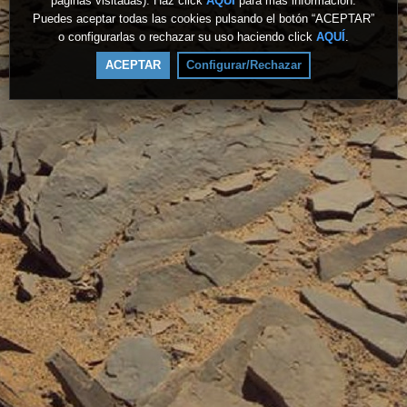
páginas visitadas). Haz click
AQUÍ
para más información.
Puedes aceptar todas las cookies pulsando el botón “ACEPTAR”
o configurarlas o rechazar su uso haciendo click
AQUÍ
.
ACEPTAR
Configurar/Rechazar