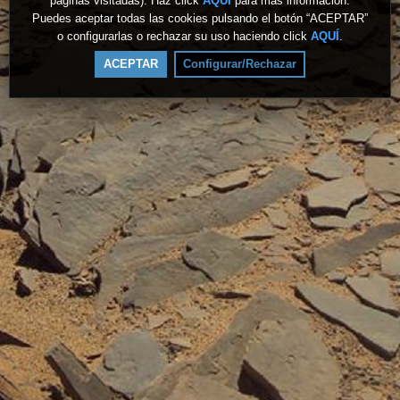
páginas visitadas). Haz click
AQUÍ
para más información.
Puedes aceptar todas las cookies pulsando el botón “ACEPTAR”
o configurarlas o rechazar su uso haciendo click
AQUÍ
.
ACEPTAR
Configurar/Rechazar