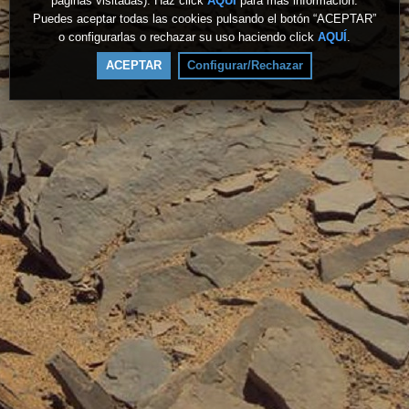
páginas visitadas). Haz click
AQUÍ
para más información.
Puedes aceptar todas las cookies pulsando el botón “ACEPTAR”
o configurarlas o rechazar su uso haciendo click
AQUÍ
.
ACEPTAR
Configurar/Rechazar