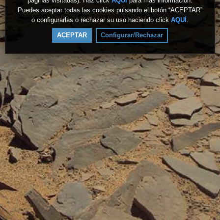
páginas visitadas). Haz click
AQUÍ
para más información.
Puedes aceptar todas las cookies pulsando el botón “ACEPTAR”
o configurarlas o rechazar su uso haciendo click
AQUÍ
.
ACEPTAR
Configurar/Rechazar