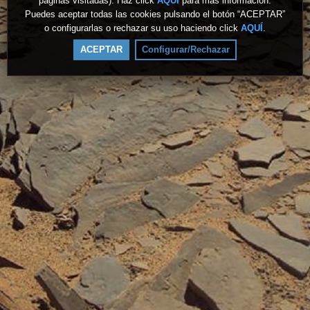
páginas visitadas). Haz click
AQUÍ
para más información.
Puedes aceptar todas las cookies pulsando el botón “ACEPTAR”
o configurarlas o rechazar su uso haciendo click
AQUÍ
.
ACEPTAR
Configurar/Rechazar