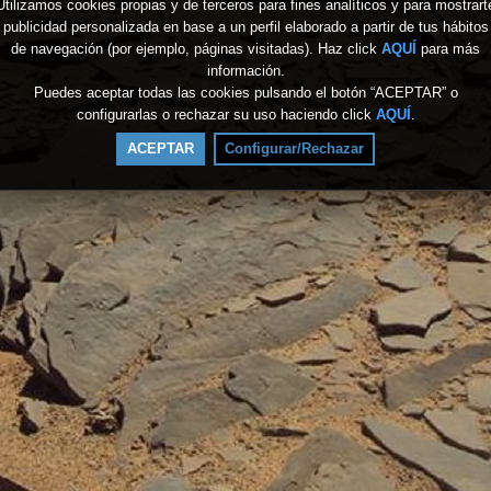
Utilizamos cookies propias y de terceros para fines analíticos y para mostrart
publicidad personalizada en base a un perfil elaborado a partir de tus hábitos
de navegación (por ejemplo, páginas visitadas). Haz click
AQUÍ
para más
información.
Puedes aceptar todas las cookies pulsando el botón “ACEPTAR” o
configurarlas o rechazar su uso haciendo click
AQUÍ
.
ACEPTAR
Configurar/Rechazar