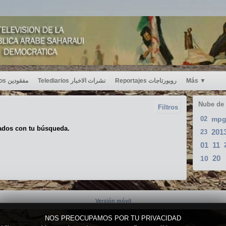
Desaparecidos مفقودين
Telediarios نشرات الاخبار
Reportajes روبورتاجات
Más
▼
Nube de
Filtros
02
mp
ados con tu búsqueda.
201
23
01
11
20
10
Versión móvil
NOS PREOCUPAMOS POR TU PRIVACIDAD