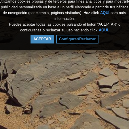
Utilizamos cookies propias y de terceros para fines analíticos y para mostrart
publicidad personalizada en base a un perfil elaborado a partir de tus hábitos
de navegación (por ejemplo, páginas visitadas). Haz click
AQUÍ
para más
información.
Puedes aceptar todas las cookies pulsando el botón “ACEPTAR” o
configurarlas o rechazar su uso haciendo click
AQUÍ
.
ACEPTAR
Configurar/Rechazar