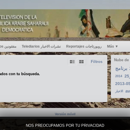
Desaparecidos مفقودين
Telediarios نشرات الاخبار
Reportajes روبورتاجات
Más
▼
Nube de
Filtros
برنامج
ados con tu búsqueda.
2014
2013-0
av
الاخبار
Versión móvil
NOS PREOCUPAMOS POR TU PRIVACIDAD