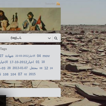
Suscribir:
 Tags
27
04
mov
شهادة
الاخبار2012-03-22
01
الاخبار25
اخبار2012-10-17
18
12
5-03
28
2013-01-07
معتقل
08
24
i
07
108
104
2015
02