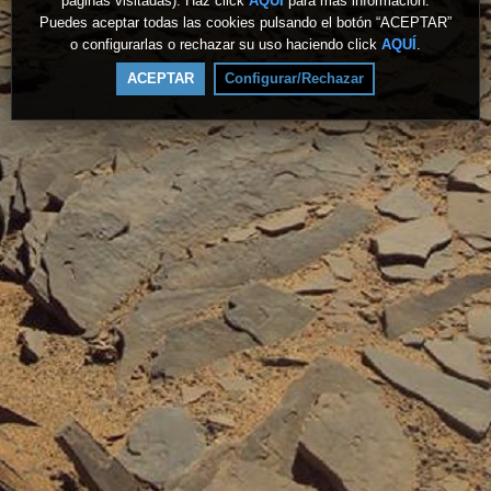
páginas visitadas). Haz click
AQUÍ
para más información.
Puedes aceptar todas las cookies pulsando el botón “ACEPTAR”
o configurarlas o rechazar su uso haciendo click
AQUÍ
.
ACEPTAR
Configurar/Rechazar