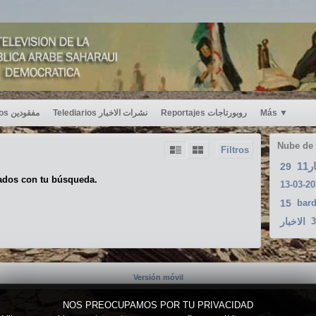
Desaparecidos مفقودين
Telediarios نشرات الاخبار
Reportajes روبورتاجات
Más
▼
Nube de
Filtros
11
29
ados con tu búsqueda.
15
bar
الاخبار
3
Versión móvil
NOS PREOCUPAMOS POR TU PRIVACIDAD