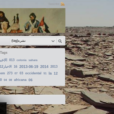
Suscribir:
 Tags
الاخبار
013
colonia
sahara
2013-06-19
2014
الاخبار2012-03-13
16
2013
la
dem
273
03
occidental
12
07
51
0
africana
06
04
08