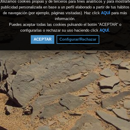
Utilizamos cookies propias y de terceros para fines analíticos y para mostrart
publicidad personalizada en base a un perfil elaborado a partir de tus hábitos
de navegación (por ejemplo, páginas visitadas). Haz click
AQUÍ
para más
información.
Puedes aceptar todas las cookies pulsando el botón “ACEPTAR” o
configurarlas o rechazar su uso haciendo click
AQUÍ
.
ACEPTAR
Configurar/Rechazar