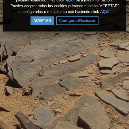
páginas visitadas). Haz click
AQUÍ
para más información.
Puedes aceptar todas las cookies pulsando el botón “ACEPTAR”
o configurarlas o rechazar su uso haciendo click
AQUÍ
.
ACEPTAR
Configurar/Rechazar