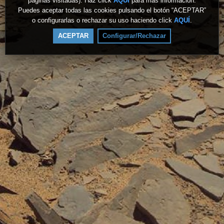
páginas visitadas). Haz click
AQUÍ
para más información.
Puedes aceptar todas las cookies pulsando el botón “ACEPTAR”
o configurarlas o rechazar su uso haciendo click
AQUÍ
.
ACEPTAR
Configurar/Rechazar