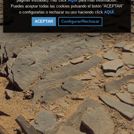
páginas visitadas). Haz click
AQUÍ
para más información.
Puedes aceptar todas las cookies pulsando el botón “ACEPTAR”
o configurarlas o rechazar su uso haciendo click
AQUÍ
.
ACEPTAR
Configurar/Rechazar