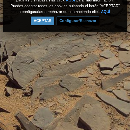
páginas visitadas). Haz click
AQUÍ
para más información.
Puedes aceptar todas las cookies pulsando el botón “ACEPTAR”
o configurarlas o rechazar su uso haciendo click
AQUÍ
.
ACEPTAR
Configurar/Rechazar