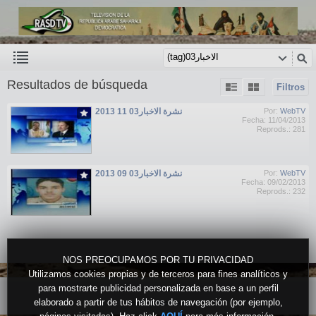
Resultados de búsqueda
Filtros
نشرة الاخبار03 11 2013
Por:
WebTV
Fecha: 11/04/2013
Reprods.: 281
نشرة الاخبار03 09 2013
Por:
WebTV
Fecha: 09/02/2013
Reprods.: 232
NOS PREOCUPAMOS POR TU PRIVACIDAD
Utilizamos cookies propias y de terceros para fines analíticos y
para mostrarte publicidad personalizada en base a un perfil
elaborado a partir de tus hábitos de navegación (por ejemplo,
Versión escritorio