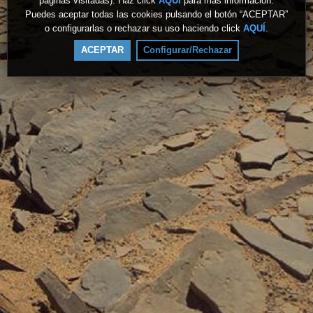
páginas visitadas). Haz click
AQUÍ
para más información.
Puedes aceptar todas las cookies pulsando el botón “ACEPTAR”
o configurarlas o rechazar su uso haciendo click
AQUÍ
.
ACEPTAR
Configurar/Rechazar