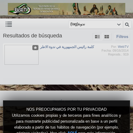
Resultados de búsqueda
Filtros
كلمة رائيس الجمهورية في ندوة الاطر
Por:
WebTV
Fecha: 09/16/2014
Reprods.: 919
Versión escritorio
NOS PREOCUPAMOS POR TU PRIVACIDAD
Utilizamos cookies propias y de terceros para fines analíticos y
para mostrarte publicidad personalizada en base a un perfil
elaborado a partir de tus hábitos de navegación (por ejemplo,