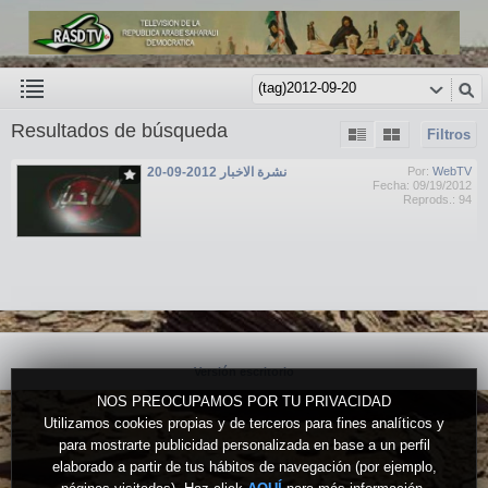
Resultados de búsqueda
Filtros
نشرة الاخبار 2012-09-20
Por:
WebTV
Fecha: 09/19/2012
Reprods.: 94
Versión escritorio
NOS PREOCUPAMOS POR TU PRIVACIDAD
Utilizamos cookies propias y de terceros para fines analíticos y
para mostrarte publicidad personalizada en base a un perfil
elaborado a partir de tus hábitos de navegación (por ejemplo,