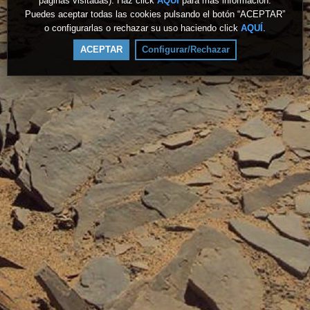
páginas visitadas). Haz click
AQUÍ
para más información.
Puedes aceptar todas las cookies pulsando el botón “ACEPTAR”
o configurarlas o rechazar su uso haciendo click
AQUÍ
.
ACEPTAR
Configurar/Rechazar