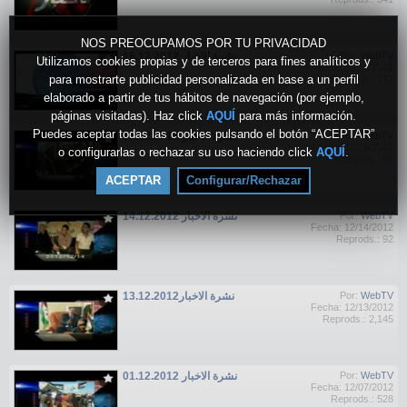
NOS PREOCUPAMOS POR TU PRIVACIDAD
نشرة الاخبار 16.12.2012
Por:
WebTV
Utilizamos cookies propias y de terceros para fines analíticos y
Fecha: 12/16/2012
para mostrarte publicidad personalizada en base a un perfil
Reprods.: 172
elaborado a partir de tus hábitos de navegación (por ejemplo,
páginas visitadas). Haz click
AQUÍ
para más información.
Puedes aceptar todas las cookies pulsando el botón “ACEPTAR”
نشرة الاخبار 15.12.2012
Por:
WebTV
Fecha: 12/15/2012
o configurarlas o rechazar su uso haciendo click
AQUÍ
.
Reprods.: 96
ACEPTAR
Configurar/Rechazar
نشرة الاخبار 14.12.2012
Por:
WebTV
Fecha: 12/14/2012
Reprods.: 92
نشرة الاخبار13.12.2012
Por:
WebTV
Fecha: 12/13/2012
Reprods.: 2,145
نشرة الاخبار 01.12.2012
Por:
WebTV
Fecha: 12/07/2012
Reprods.: 528