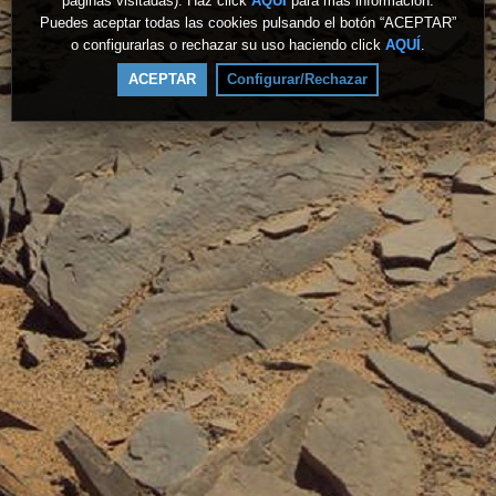
páginas visitadas). Haz click
AQUÍ
para más información.
Puedes aceptar todas las cookies pulsando el botón “ACEPTAR”
o configurarlas o rechazar su uso haciendo click
AQUÍ
.
ACEPTAR
Configurar/Rechazar