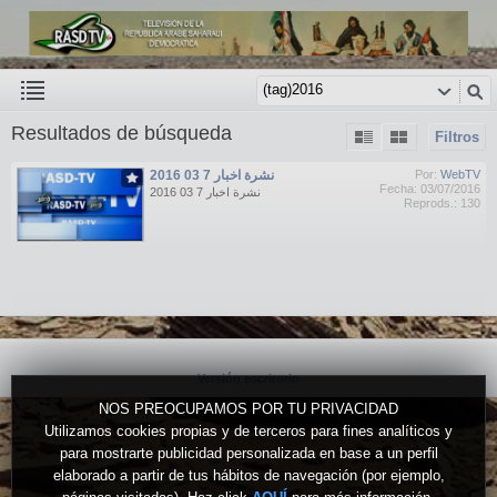
Resultados de búsqueda
Filtros
نشرة اخبار 7 03 2016
Por:
WebTV
Fecha: 03/07/2016
نشرة اخبار 7 03 2016
Reprods.: 130
Versión escritorio
NOS PREOCUPAMOS POR TU PRIVACIDAD
Utilizamos cookies propias y de terceros para fines analíticos y
para mostrarte publicidad personalizada en base a un perfil
elaborado a partir de tus hábitos de navegación (por ejemplo,