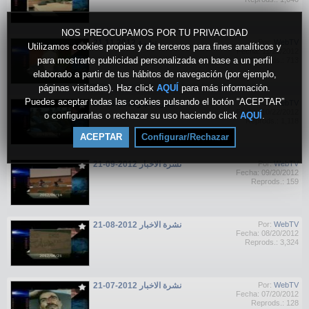
NOS PREOCUPAMOS POR TU PRIVACIDAD
نشرة 2012 11 21
Por:
WebTV
Utilizamos cookies propias y de terceros para fines analíticos y
Fecha: 11/21/2012
para mostrarte publicidad personalizada en base a un perfil
Reprods.: 713
elaborado a partir de tus hábitos de navegación (por ejemplo,
páginas visitadas). Haz click
AQUÍ
para más información.
Puedes aceptar todas las cookies pulsando el botón “ACEPTAR”
نشرة اخبار2012-10-21
Por:
WebTV
Fecha: 10/22/2012
o configurarlas o rechazar su uso haciendo click
AQUÍ
.
Reprods.: 1,118
ACEPTAR
Configurar/Rechazar
نشرة الاخبار 2012-09-21
Por:
WebTV
Fecha: 09/20/2012
Reprods.: 159
نشرة الاخبار 2012-08-21
Por:
WebTV
Fecha: 08/20/2012
Reprods.: 3,324
21-07-2012 نشرة الاخبار
Por:
WebTV
Fecha: 07/20/2012
Reprods.: 128