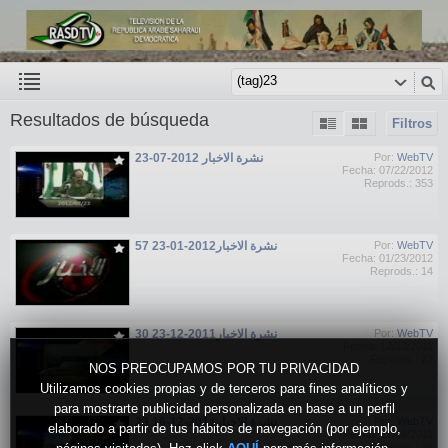
Resultados de búsqueda
Filtros
23-07-2012 نشرة الاخبار
Por:
WebTV
Fecha: 07/22/2012
Reprods.: 353
نشرة الاخبار2012-01-23 57
Por:
WebTV
Fecha: 01/23/2012
Reprods.: 14
نشرة الاخبار2011-12-23 30
Por:
WebTV
Fecha: 12/23/2011
Reprods.: 27
NOS PREOCUPAMOS POR TU PRIVACIDAD
Utilizamos cookies propias y de terceros para fines analíticos y
para mostrarte publicidad personalizada en base a un perfil
نشرة الاخبار2011-12-16 23
Por:
WebTV
elaborado a partir de tus hábitos de navegación (por ejemplo,
Fecha: 12/16/2011
Reprods.: 36