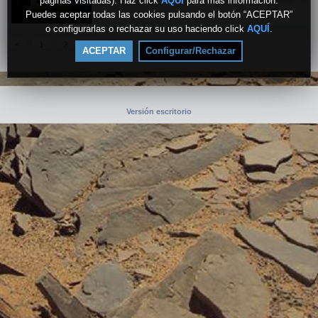
páginas visitadas). Haz click
AQUÍ
para más información.
Puedes aceptar todas las cookies pulsando el botón “ACEPTAR”
o configurarlas o rechazar su uso haciendo click
AQUÍ
.
4
<
1
2
3
ACEPTAR
Configurar/Rechazar
Versión escritorio