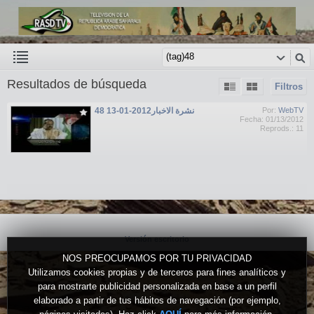
Resultados de búsqueda
Filtros
نشرة الاخبار2012-01-13 48
Por:
WebTV
Fecha: 01/13/2012
Reprods.: 11
Versión escritorio
NOS PREOCUPAMOS POR TU PRIVACIDAD
Utilizamos cookies propias y de terceros para fines analíticos y
para mostrarte publicidad personalizada en base a un perfil
elaborado a partir de tus hábitos de navegación (por ejemplo,