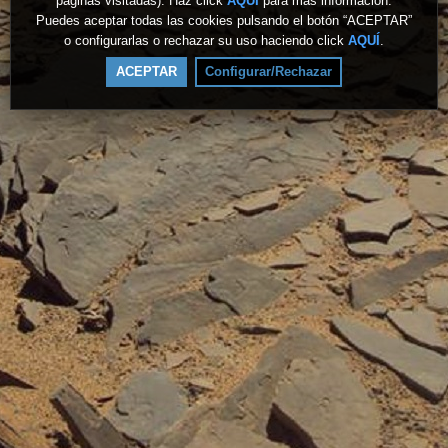
páginas visitadas). Haz click
AQUÍ
para más información.
Puedes aceptar todas las cookies pulsando el botón “ACEPTAR”
o configurarlas o rechazar su uso haciendo click
AQUÍ
.
ACEPTAR
Configurar/Rechazar