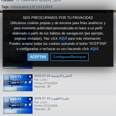
Canales:
TV Castellano الاخبار بالاسبانية
Tags:
informativo
|
07
|
03
|
2014
NOS PREOCUPAMOS POR TU PRIVACIDAD
Ver vídeos:
Destacados
▼
Utilizamos cookies propias y de terceros para fines analíticos y
para mostrarte publicidad personalizada en base a un perfil
النشرة الرئيسية 12 07 2026
elaborado a partir de tus hábitos de navegación (por ejemplo,
Por:
L1bre
páginas visitadas). Haz click
Fecha: 07/13/2026
AQUÍ
para más información.
Reprods.: 45
Puedes aceptar todas las cookies pulsando el botón “ACEPTAR”
o configurarlas o rechazar su uso haciendo click
AQUÍ
.
نشرة الظهيرة 12 07 2026
ACEPTAR
Configurar/Rechazar
Por:
L1bre
Fecha: 07/13/2026
Reprods.: 30
النشرة الرئيسية 10 07 2026
Por:
L1bre
Fecha: 07/11/2026
Reprods.: 80
نشرة الظهيرة 10 07 2026
Por:
L1bre
Fecha: 07/11/2026
Reprods.: 26