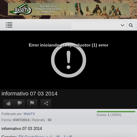
Error iniciando el reproductor (1) error
informativo 07 03 2014
Publicado por:
WebTV
Gusta:
1
(
100
%)
Fecha:
03/07/2014
| Reprods.:
50
informativo 07 03 2014