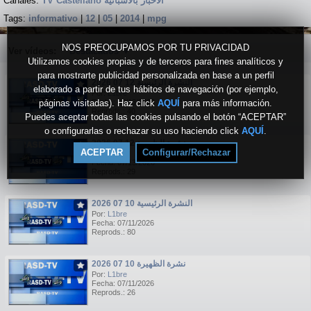
Canales:
TV Castellano الاخبار بالاسبانية
Tags:
informativo
|
12
|
05
|
2014
|
mpg
NOS PREOCUPAMOS POR TU PRIVACIDAD
Ver vídeos:
Destacados
▼
Utilizamos cookies propias y de terceros para fines analíticos y
para mostrarte publicidad personalizada en base a un perfil
النشرة الرئيسية 12 07 2026
elaborado a partir de tus hábitos de navegación (por ejemplo,
Por:
L1bre
páginas visitadas). Haz click
Fecha: 07/13/2026
AQUÍ
para más información.
Reprods.: 40
Puedes aceptar todas las cookies pulsando el botón “ACEPTAR”
o configurarlas o rechazar su uso haciendo click
AQUÍ
.
نشرة الظهيرة 12 07 2026
ACEPTAR
Configurar/Rechazar
Por:
L1bre
Fecha: 07/13/2026
Reprods.: 29
النشرة الرئيسية 10 07 2026
Por:
L1bre
Fecha: 07/11/2026
Reprods.: 80
نشرة الظهيرة 10 07 2026
Por:
L1bre
Fecha: 07/11/2026
Reprods.: 26