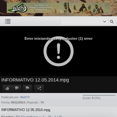
Error iniciando el reproductor (1) error
INFORMATIVO 12.05.2014.mpg
Publicado por:
WebTV
Gusta:
0
(
0
%)
Fecha:
05/11/2014
| Reprods.:
74
INFORMATIVO 12.05.2014.mpg