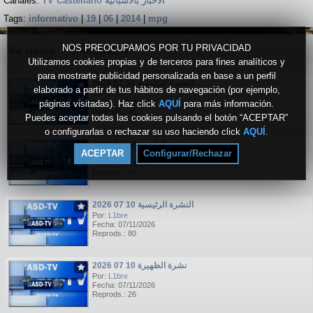
Canales:
TV Castellano الاخبار بالاسبانية
Tags:
informativo
|
19
|
06
|
2014
|
mpg
NOS PREOCUPAMOS POR TU PRIVACIDAD
Ver vídeos:
Destacados
▼
Utilizamos cookies propias y de terceros para fines analíticos y
para mostrarte publicidad personalizada en base a un perfil
النشرة الرئيسية 12 07 2026
elaborado a partir de tus hábitos de navegación (por ejemplo,
Por:
L1bre
páginas visitadas). Haz click
Fecha: 07/13/2026
AQUÍ
para más información.
Reprods.: 45
Puedes aceptar todas las cookies pulsando el botón “ACEPTAR”
o configurarlas o rechazar su uso haciendo click
AQUÍ
.
نشرة الظهيرة 12 07 2026
ACEPTAR
Configurar/Rechazar
Por:
L1bre
Fecha: 07/13/2026
Reprods.: 30
النشرة الرئيسية 10 07 2026
Por:
L1bre
Fecha: 07/11/2026
Reprods.: 80
نشرة الظهيرة 10 07 2026
Por:
L1bre
Fecha: 07/11/2026
Reprods.: 26