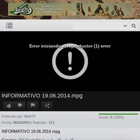
Error iniciando el reproductor (1) error
INFORMATIVO 19.06.2014.mpg
Publicado por:
WebTV
Gusta:
2
(
100
%)
Fecha:
06/18/2014
| Reprods.:
171
INFORMATIVO 19.06.2014.mpg