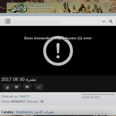
Error iniciando el reproductor (1) error
نشرة 30 08 2017
Publicado por:
WebTV
Gusta:
0
(
0
%)
Fecha:
08/30/2017
| Reprods.:
98
Canales:
Telediarios نشرات الاخبار