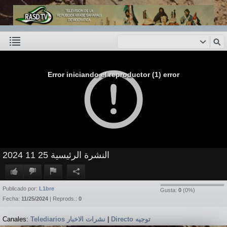
Error iniciando el reproductor (1) error
النشرة الرئيسية 25 11 2024
Publicado por:
L1bre
Gusta:
0
(
0
%)
Fecha:
11/25/2024
| Reprods.:
0
Canales:
Telediarios نشرات الاخبار
|
Directo توجيه