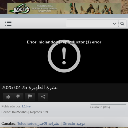
Error iniciando el reproductor (1) error
نشرة الظهيرة 25 02 2025
Publicado por:
L1bre
Gusta:
0
(
0
%)
Fecha:
02/25/2025
| Reprods.:
39
Canales:
Telediarios نشرات الاخبار
|
Directo توجيه