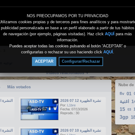
NOS PREOCUPAMOS POR TU PRIVACIDAD
Utilizamos cookies propias y de terceros para fines analíticos y para mostrart
publicidad personalizada en base a un perfil elaborado a partir de tus hábitos
de navegación (por ejemplo, páginas visitadas). Haz click
AQUÍ
para más
información.
Puedes aceptar todas las cookies pulsando el botón “ACEPTAR” o
s.:
3
configurarlas o rechazar su uso haciendo click
AQUÍ
.
ACEPTAR
Configurar/Rechazar
Directo توجيه
Vídeos relacionados
▼
Nube de
s
Más votados
01
flv
نشرة الظهيرة 12 07 2026
النشرة الرئيسي
اغنية
1
Por:
L1bre
15
Fecha: 07/13/2026
03
Reprods.: 30
3gp
1
نشرة الظهيرة 10 07 2026
النشرة الرئيسي