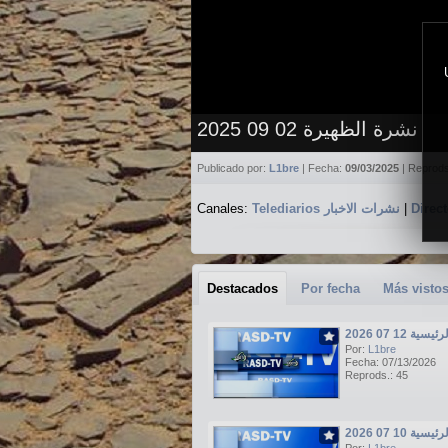
نشرة الظهيرة 02 09 2025
Publicado por:
L1bre
| Fecha:
09/03/2025
| Reprod
Canales:
Telediarios نشرات الاخبار
|
Destacados
Por fecha
Más visto
ة 12 07 2026
Por:
L1bre
Fecha: 07/13/2026
Reprods.: 45
ة 10 07 2026