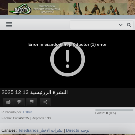
Error iniciando el reproductor (1) error
النشرة الررئيسية 13 12 2025
Publicado por:
L1bre
Gusta:
0
(
0
%)
Fecha:
12/14/2025
| Reprods.:
33
Canales:
Telediarios نشرات الاخبار
|
Directo توجيه