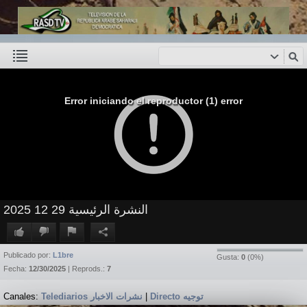
Error iniciando el reproductor (1) error
النشرة الرئيسية 29 12 2025
Publicado por:
L1bre
Gusta:
0
(
0
%)
Fecha:
12/30/2025
| Reprods.:
7
Canales:
Telediarios نشرات الاخبار
|
Directo توجيه