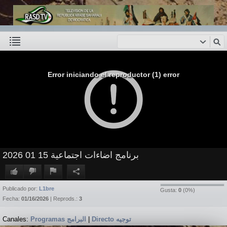
Error iniciando el reproductor (1) error
برنامج اضاءات اجتماعية 15 01 2026
Publicado por:
L1bre
Gusta:
0
(
0
%)
Fecha:
01/16/2026
| Reprods.:
3
Canales:
Programas البرامج
|
Directo توجيه