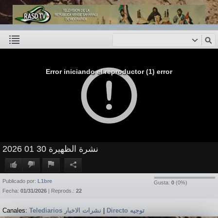
Error iniciando el reproductor (1) error
نشرة الظهيرة 30 01 2026
Publicado por:
L1bre
Gusta:
0
(
0
%)
Fecha:
01/31/2026
| Reprods.:
22
Canales:
Telediarios نشرات الاخبار
|
Directo توجيه