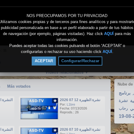
NOS PREOCUPAMOS POR TU PRIVACIDAD
Utilizamos cookies propias y de terceros para fines analíticos y para mostrart
publicidad personalizada en base a un perfil elaborado a partir de tus hábitos
de navegación (por ejemplo, páginas visitadas). Haz click
AQUÍ
para más
información.
Puedes aceptar todas las cookies pulsando el botón “ACEPTAR” o
s.:
11
configurarlas o rechazar su uso haciendo click
AQUÍ
.
ACEPTAR
Configurar/Rechazar
تو
Vídeos relacionados
▼
Nube de
s
Más votados
برنامج
ر
نشرة الظهيرة 12 07 2026
النشرة الرئيسي
ية
تشرة
Por:
L1bre
ي
رحاب
Fecha: 07/13/2026
Reprods.: 26
نشرة الظهيرة 10 07 2026
النشرة الرئيسي