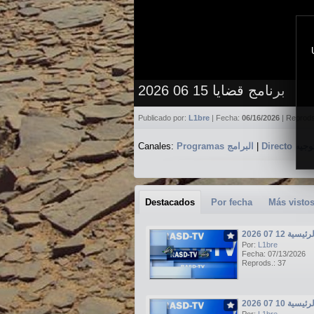
برنامج قضايا 15 06 2026
Publicado por:
L1bre
| Fecha:
06/16/2026
| Reprod
Canales:
Programas البرامج
|
Directo جيه
Destacados
Por fecha
Más visto
ة 12 07 2026
Por:
L1bre
Fecha: 07/13/2026
Reprods.: 37
ة 10 07 2026