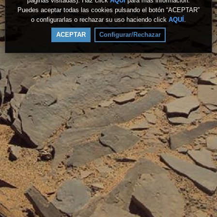
páginas visitadas). Haz click
AQUÍ
para más información.
Puedes aceptar todas las cookies pulsando el botón “ACEPTAR”
o configurarlas o rechazar su uso haciendo click
AQUÍ
.
ACEPTAR
Configurar/Rechazar