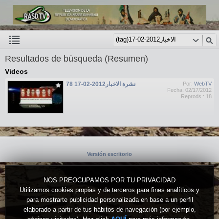
Resultados de búsqueda (Resumen)
Videos
نشرة الاخبار2012-02-17 78
Por:
WebTV
Fecha: 02/17/2012
Reprods.: 18
Versión escritorio
NOS PREOCUPAMOS POR TU PRIVACIDAD
Utilizamos cookies propias y de terceros para fines analíticos y
para mostrarte publicidad personalizada en base a un perfil
elaborado a partir de tus hábitos de navegación (por ejemplo,