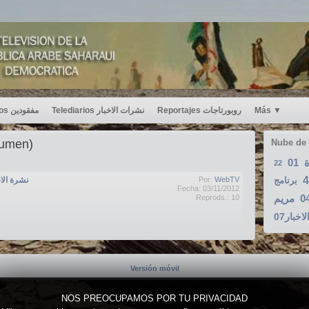
Desaparecidos مفقودين
Telediarios نشرات الاخبار
Reportajes روبورتاجات
Más
▼
sumen)
Nube de
01
ة
22
4
نشرة الاخبار2012-
Por:
WebTV
برنامج
Fecha: 03/11/2012
مريم
0
Reprods.: 10
لاخبار07
Versión móvil
NOS PREOCUPAMOS POR TU PRIVACIDAD