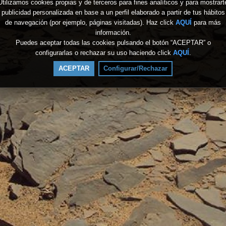
Utilizamos cookies propias y de terceros para fines analíticos y para mostrart
publicidad personalizada en base a un perfil elaborado a partir de tus hábitos
de navegación (por ejemplo, páginas visitadas). Haz click
AQUÍ
para más
información.
Puedes aceptar todas las cookies pulsando el botón “ACEPTAR” o
configurarlas o rechazar su uso haciendo click
AQUÍ
.
ACEPTAR
Configurar/Rechazar