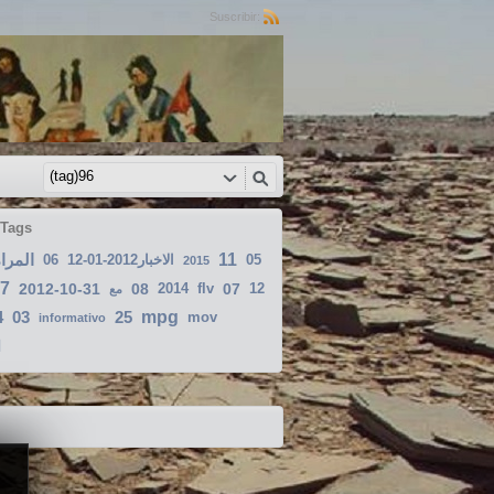
Suscribir:
 Tags
المرا
11
06
الاخبار2012-01-12
05
2015
7
2012-10-31
08
2014
flv
07
12
مع
4
03
25
mpg
mov
informativo
ا