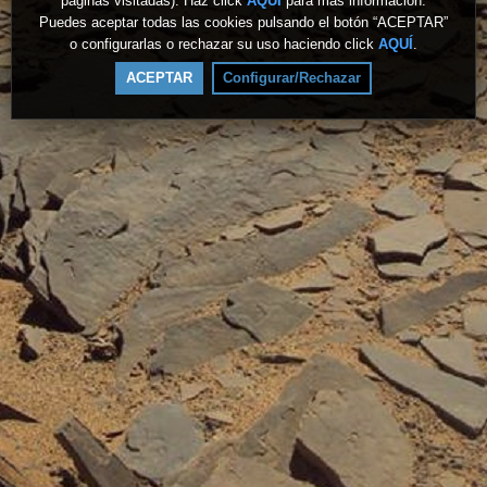
páginas visitadas). Haz click
AQUÍ
para más información.
Puedes aceptar todas las cookies pulsando el botón “ACEPTAR”
o configurarlas o rechazar su uso haciendo click
AQUÍ
.
ACEPTAR
Configurar/Rechazar