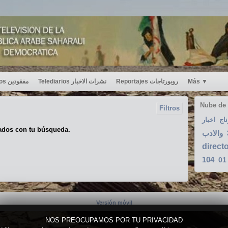
Desaparecidos مفقودين
Telediarios نشرات الاخبار
Reportajes روبورتاجات
Más
▼
Nube de
Filtros
ناج
اخبار
ados con tu búsqueda.
والادب
direct
104
01
Versión móvil
NOS PREOCUPAMOS POR TU PRIVACIDAD