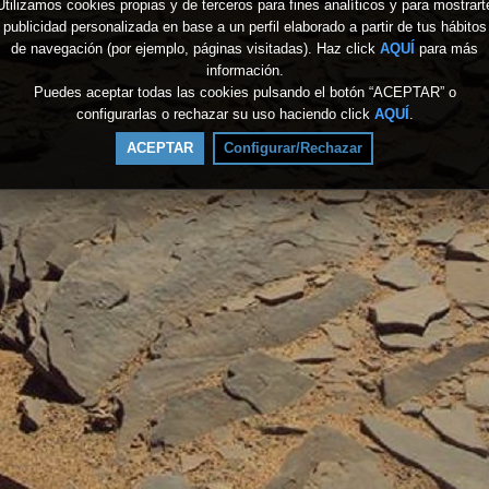
Utilizamos cookies propias y de terceros para fines analíticos y para mostrart
publicidad personalizada en base a un perfil elaborado a partir de tus hábitos
de navegación (por ejemplo, páginas visitadas). Haz click
AQUÍ
para más
información.
Puedes aceptar todas las cookies pulsando el botón “ACEPTAR” o
configurarlas o rechazar su uso haciendo click
AQUÍ
.
ACEPTAR
Configurar/Rechazar