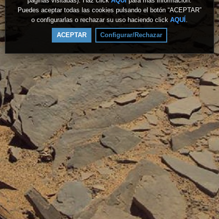
páginas visitadas). Haz click
AQUÍ
para más información.
Puedes aceptar todas las cookies pulsando el botón “ACEPTAR”
o configurarlas o rechazar su uso haciendo click
AQUÍ
.
ACEPTAR
Configurar/Rechazar