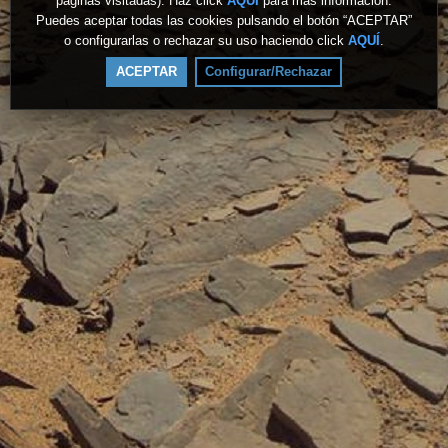
páginas visitadas). Haz click
AQUÍ
para más información.
Puedes aceptar todas las cookies pulsando el botón “ACEPTAR”
o configurarlas o rechazar su uso haciendo click
AQUÍ
.
ACEPTAR
Configurar/Rechazar