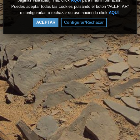
páginas visitadas). Haz click
AQUÍ
para más información.
Puedes aceptar todas las cookies pulsando el botón “ACEPTAR”
o configurarlas o rechazar su uso haciendo click
AQUÍ
.
ACEPTAR
Configurar/Rechazar