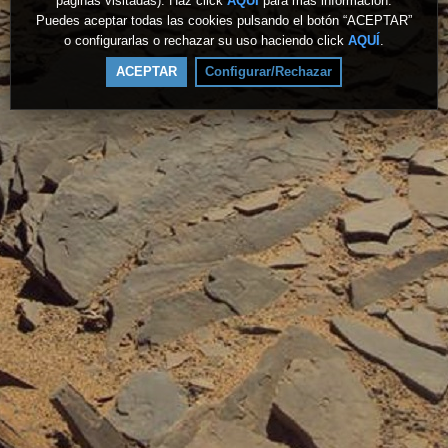
páginas visitadas). Haz click
AQUÍ
para más información.
Puedes aceptar todas las cookies pulsando el botón “ACEPTAR”
o configurarlas o rechazar su uso haciendo click
AQUÍ
.
ACEPTAR
Configurar/Rechazar