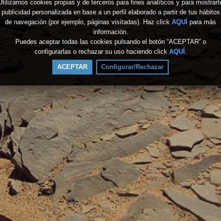
Utilizamos cookies propias y de terceros para fines analíticos y para mostrart
publicidad personalizada en base a un perfil elaborado a partir de tus hábitos
de navegación (por ejemplo, páginas visitadas). Haz click
AQUÍ
para más
información.
Puedes aceptar todas las cookies pulsando el botón “ACEPTAR” o
configurarlas o rechazar su uso haciendo click
AQUÍ
.
ACEPTAR
Configurar/Rechazar