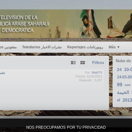
Desaparecidos مفقودين
Telediarios نشرات الاخبار
Reportajes روبورتاجات
Más
▼
Nube de
Filtros
24
نشرة اخ
Por:
WebTV
Fecha: 11/26/2012
Reprods.: 3,207
99
con
الخيمة
2013
el
Versión móvil
NOS PREOCUPAMOS POR TU PRIVACIDAD