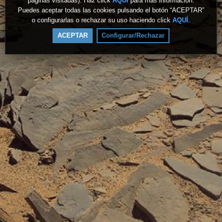
páginas visitadas). Haz click
AQUÍ
para más información.
Puedes aceptar todas las cookies pulsando el botón “ACEPTAR”
o configurarlas o rechazar su uso haciendo click
AQUÍ
.
ACEPTAR
Configurar/Rechazar