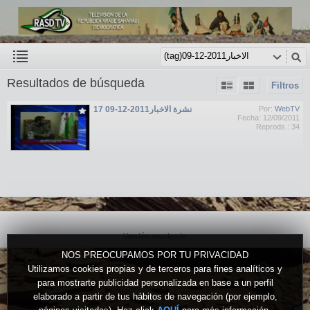
Resultados de búsqueda
Filtros
نشرة الاخبار2011-12-09 17
Por:
WebTV
Fecha: 12/09/2011
Reprods.: 34
Versión escritorio
NOS PREOCUPAMOS POR TU PRIVACIDAD
Utilizamos cookies propias y de terceros para fines analíticos y
para mostrarte publicidad personalizada en base a un perfil
elaborado a partir de tus hábitos de navegación (por ejemplo,