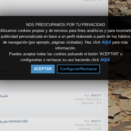
Reprods.: 14
نشرة الا
Por:
WebTV
Fecha: 03/22/2013
NOS PREOCUPAMOS POR TU PRIVACIDAD
Reprods.: 2,221
Utilizamos cookies propias y de terceros para fines analíticos y para mostrart
publicidad personalizada en base a un perfil elaborado a partir de tus hábitos
de navegación (por ejemplo, páginas visitadas). Haz click
AQUÍ
para más
نشرة الاخ
Por:
WebTV
información.
Fecha: 02/23/2013
Reprods.: 882
Puedes aceptar todas las cookies pulsando el botón “ACEPTAR” o
configurarlas o rechazar su uso haciendo click
AQUÍ
.
ACEPTAR
Configurar/Rechazar
نشرة الاخب
Por:
WebTV
Fecha: 01/22/2013
Reprods.: 4,638
نشرة الاخب
Por:
WebTV
Fecha: 09/21/2012
Reprods.: 324
22 08 2012-نشرة الاخبار-normal-345
Por:
WebTV
Fecha: 08/21/2012
Reprods.: 2,235