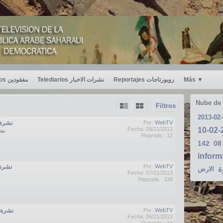
Desaparecidos مفقودين
Telediarios نشرات الاخبار
Reportajes روبورتاجات
Más
▼
Nube de
Filtros
2013-02
نشرة الاخب
Por:
WebTV
Fecha: 09/21/2013
نشرة 
Reprods.: 12
142
08
inform
نشرة الاخ
Por:
WebTV
ة
الارض
Fecha: 07/21/2013
Reprods.: 338
نشرة الاخب
Por:
WebTV
Fecha: 06/21/2013