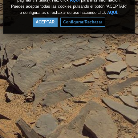
páginas visitadas). Haz click
AQUÍ
para más información.
Puedes aceptar todas las cookies pulsando el botón “ACEPTAR”
o configurarlas o rechazar su uso haciendo click
AQUÍ
.
ACEPTAR
Configurar/Rechazar