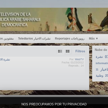
Desaparecidos مفقودين
Telediarios نشرات الاخبار
Reportajes روبورتاجات
Más
▼
Nube de
Filtros
0
نشرة
نشرة الاخبار2012-
Por:
WebTV
Fecha: 01/23/2012
informati
Reprods.: 14
اخبار
11
وطنية
2
Versión móvil
NOS PREOCUPAMOS POR TU PRIVACIDAD