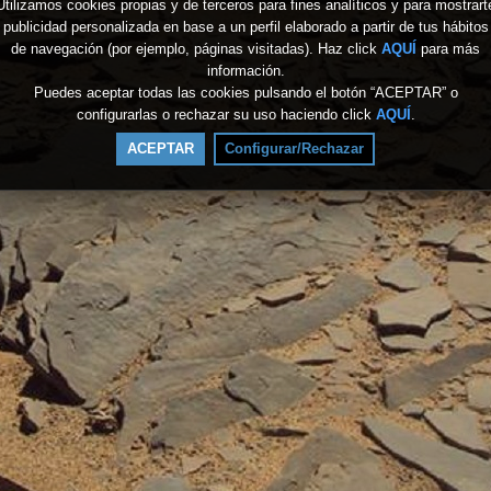
Utilizamos cookies propias y de terceros para fines analíticos y para mostrart
publicidad personalizada en base a un perfil elaborado a partir de tus hábitos
de navegación (por ejemplo, páginas visitadas). Haz click
AQUÍ
para más
información.
Puedes aceptar todas las cookies pulsando el botón “ACEPTAR” o
configurarlas o rechazar su uso haciendo click
AQUÍ
.
ACEPTAR
Configurar/Rechazar