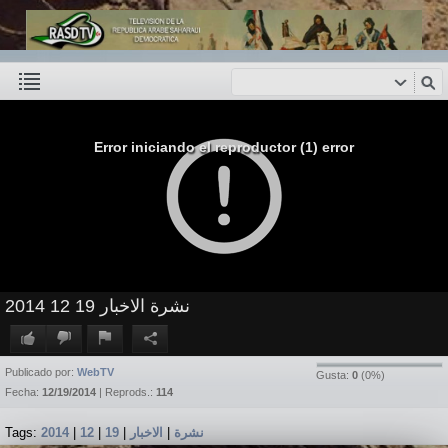
Error iniciando el reproductor (1) error
نشرة الاخبار 19 12 2014
Publicado por:
WebTV
Gusta:
0
(
0
%)
Fecha:
12/19/2014
| Reprods.:
114
Tags:
2014
|
12
|
19
|
الاخبار
|
نشرة