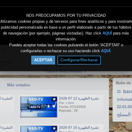
NOS PREOCUPAMOS POR TU PRIVACIDAD
Utilizamos cookies propias y de terceros para fines analíticos y para mostrart
publicidad personalizada en base a un perfil elaborado a partir de tus hábitos
de navegación (por ejemplo, páginas visitadas). Haz click
AQUÍ
para más
información.
Puedes aceptar todas las cookies pulsando el botón “ACEPTAR” o
s.:
16
configurarlas o rechazar su uso haciendo click
AQUÍ
.
ACEPTAR
Configurar/Rechazar
Directo توجيه
Vídeos relacionados
▼
Nube de
s
Más votados
bar
11
نشرة الظهيرة 12 07 2026
النشرة الرئيسي
infoma
Por:
L1bre
Fecha: 07/13/2026
Reprods.: 29
المسلح
نشرة الظهيرة 10 07 2026
النشرة الرئيسي