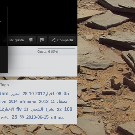
e
Me gusta
Compartir
Gusta:
0
(
0
%)
 Tags
dem
اخبار2012-10-28
08
05
التحرير
2012
tivo
2014
africana
معتقل
12
flv
100
الاخبار2012-01-22
21
الشعبي
نشرة
22
26
2013-06-15
58
ultima
برنامج