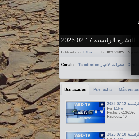
النشرة الرئيسية 17 02 2025
Publicado por:
L1bre
| Fecha:
02/18/2025
| Reprod
Canales:
Telediarios نشرات الاخبار
|
Destacados
Por fecha
Más visto
ة 12 07 2026
Por:
L1bre
Fecha: 07/13/2026
Reprods.: 40
ة 10 07 2026