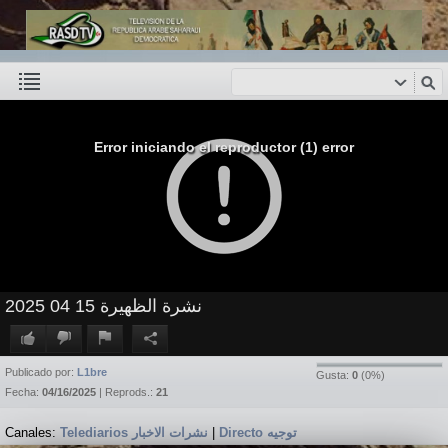
Error iniciando el reproductor (1) error
نشرة الظهيرة 15 04 2025
Publicado por:
L1bre
Gusta:
0
(
0
%)
Fecha:
04/16/2025
| Reprods.:
21
Canales:
Telediarios نشرات الاخبار
|
Directo توجيه