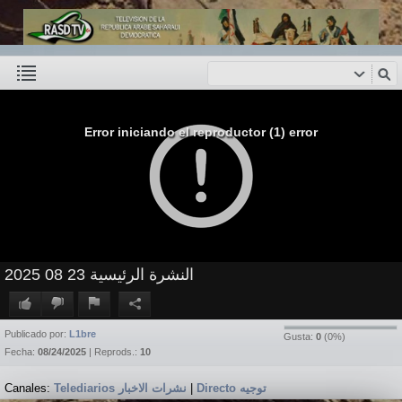
Error iniciando el reproductor (1) error
النشرة الرئيسية 23 08 2025
Publicado por:
L1bre
Gusta:
0
(
0
%)
Fecha:
08/24/2025
| Reprods.:
10
Canales:
Telediarios نشرات الاخبار
|
Directo توجيه