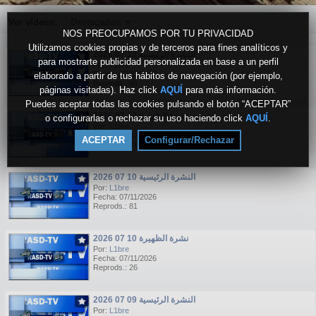
Ver vídeos:
Destacados
▼
NOS PREOCUPAMOS POR TU PRIVACIDAD
Utilizamos cookies propias y de terceros para fines analíticos y
النشرة الرئيسية 12 07 2026
para mostrarte publicidad personalizada en base a un perfil
Por:
L1bre
Fecha: 07/13/2026
elaborado a partir de tus hábitos de navegación (por ejemplo,
Reprods.: 46
páginas visitadas). Haz click
AQUÍ
para más información.
Puedes aceptar todas las cookies pulsando el botón “ACEPTAR”
نشرة الظهيرة 12 07 2026
o configurarlas o rechazar su uso haciendo click
AQUÍ
.
Por:
L1bre
Fecha: 07/13/2026
ACEPTAR
Configurar/Rechazar
Reprods.: 31
النشرة الرئيسية 10 07 2026
Por:
L1bre
Fecha: 07/11/2026
Reprods.: 81
نشرة الظهيرة 10 07 2026
Por:
L1bre
Fecha: 07/11/2026
Reprods.: 26
النشرة الرئيسية 09 07 2026
Por:
L1bre